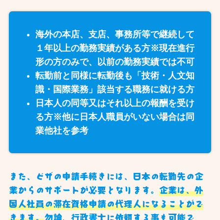
海外の本店、支店、事務所等で継続して
１年以上の勤務実績がある方※現在進行
形の方のみで、以前の勤務実績では不可
転勤前と同様に転勤後も「技術・人文知
識・国際業務」該当する職務に就ける方
日本人の同等又はそれ以上の報酬を受け
る方※他に日本人職員がいない場合は同
業他社を参考
また、ビザの申請手続きには、日本の転勤先の企
業からのサポートが必要となります。
企業は、外
国人社員の滞在資格申請の代理人になることがで
きます。
勿論、行政書士に依頼する事も可能で