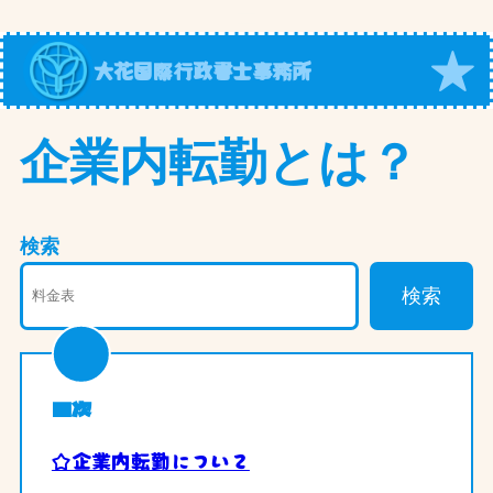
内
容
大花国際行政書士事務所
を
ス
キ
企業内転勤とは？
ッ
プ
検索
検索
目次
☆企業内転勤について