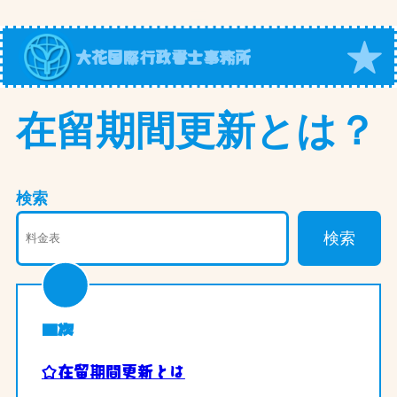
内
容
大花国際行政書士事務所
を
ス
キ
在留期間更新とは？
ッ
プ
検索
検索
目次
☆在留期間更新とは