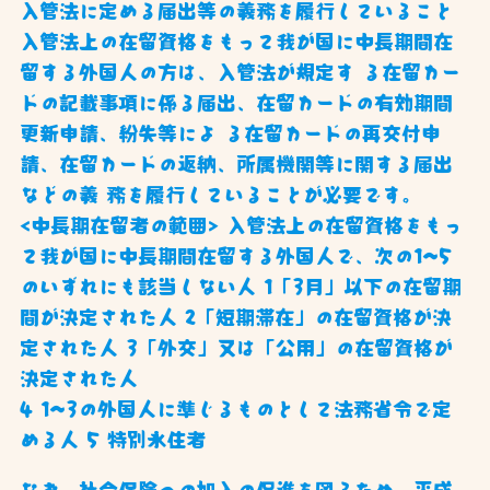
入管法に定める届出等の義務を履行していること
入管法上の在留資格をもって我が国に中長期間在
留する外国人の方は、入管法が規定す る在留カー
ドの記載事項に係る届出、在留カードの有効期間
更新申請、紛失等によ る在留カードの再交付申
請、在留カードの返納、所属機関等に関する届出
などの義 務を履行していることが必要です。
<中長期在留者の範囲> 入管法上の在留資格をもっ
て我が国に中長期間在留する外国人で、次の1~5
のいずれにも該当しない人 1「3月」以下の在留期
間が決定された人 2「短期滞在」の在留資格が決
定された人 3「外交」又は「公用」の在留資格が
決定された人
4 1~3の外国人に準じるものとして法務省令で定
める人 5 特別永住者
なお、社会保険への加入の促進を図るため、平成