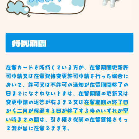
特例期間
在留カードを所持している方が、在留期間更新許
可申請又は在留資格変更許可申請を行った場合に
おいて、許可又は不許可の通知が在留期間終了の
日までになされないときは、在留期間の更新又は
変更申請の返答が有るまで又は
在留期間の終了日
から二月が経過する日が終了する時のいずれか早
い時までの間
は、引き続き従前の在留資格をもっ
て我が国に在留できます。