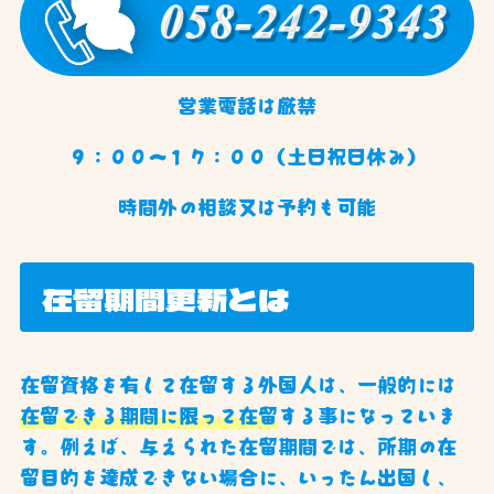
営業電話は厳禁
９：００〜１７：００（土日祝日休み）
時間外の相談又は予約も可能
在留期間更新とは
在留資格を有して在留する外国人は、一般的には
在留できる期間に限って在留
する事になっていま
す。例えば、与えられた在留期間では、所期の在
留目的を達成できない場合に、いったん出国し、