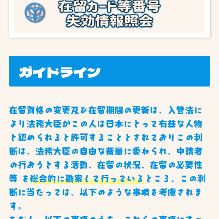
ガイドライン
在留資格の変更及び在留期間の更新は、入管法に
より法務大臣がこの人は日本にとって有益な人物
と認められると許可することとされておりこの判
断は、法務大臣の自由な裁量に委ねられ、申請者
の行おうとする活動、在留の状況、在留の必要性
等 を
総合的に勘案して行っている
ところ、この判
断に当たっては、以下のような事項を考慮されま
す。