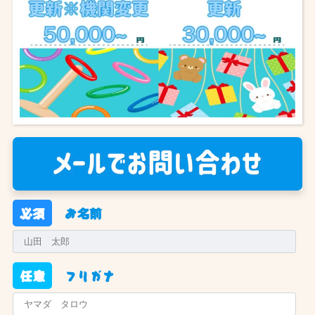
必須
お名前
任意
フリガナ