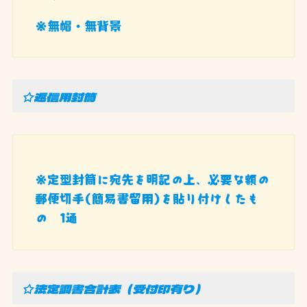
※無帽・無背景
☆返信用封筒
※定型封筒に宛先を明記の上、必要な額の
郵便切手(簡易書留用)を貼り付けしたも
の 1通
☆法定調書合計表（受付印有り）