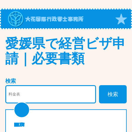
内
容
大花国際行政書士事務所
を
ス
キ
愛媛県で経営ビザ申
ッ
請｜必要書類
プ
検索
検索
目次