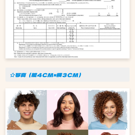
☆写真（縦４CM×横３CM）