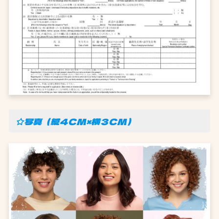
☆写真（縦４CM×横３CM）