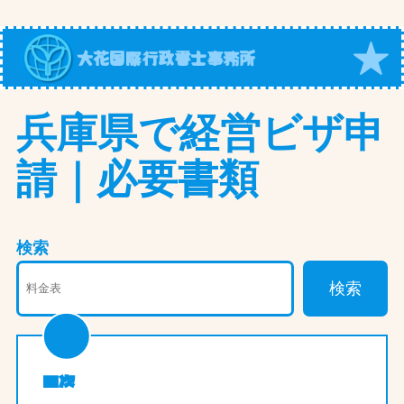
内
容
大花国際行政書士事務所
を
ス
キ
兵庫県で経営ビザ申
ッ
請｜必要書類
プ
検索
検索
目次