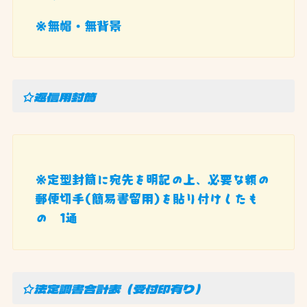
※無帽・無背景
☆返信用封筒
※定型封筒に宛先を明記の上、必要な額の
郵便切手(簡易書留用)を貼り付けしたも
の 1通
☆法定調書合計表（受付印有り）