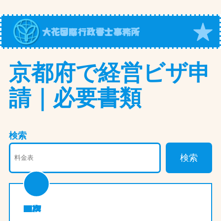
内
容
大花国際行政書士事務所
を
ス
キ
京都府で経営ビザ申
ッ
請｜必要書類
プ
検索
検索
目次