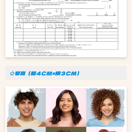
☆写真（縦４CM×横３CM）