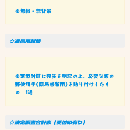
※無帽・無背景
☆返信用封筒
※定型封筒に宛先を明記の上、必要な額の
郵便切手(簡易書留用)を貼り付けしたも
の 1通
☆法定調書合計表（受付印有り）