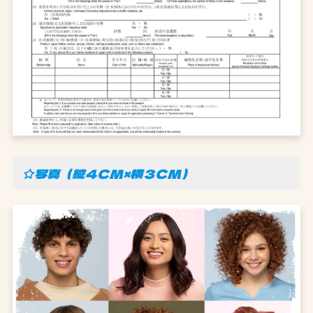
☆写真（縦４CM×横３CM）