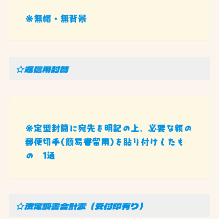
※無帽・無背景
☆返信用封筒
※定型封筒に宛先を明記の上、必要な額の
郵便切手(簡易書留用)を貼り付けしたも
の 1通
☆法定調書合計表（受付印有り）