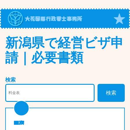
内
容
大花国際行政書士事務所
を
ス
キ
新潟県で経営ビザ申
ッ
請｜必要書類
プ
検索
検索
目次