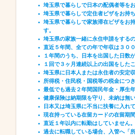
埼玉県で暮らしで日本の配偶者等をお
埼玉県で暮らしで定住者ビザをお持ち
埼玉県で暮らしで家族滞在ビザをお持
す。
埼玉県の家族一緒に永住申請をする
直近５年間、全ての年で年収は３０
１年間のうち、日本を出国した日数
１回で３ヶ月連続以上の出国をした
埼玉県に日本人または永住者の安定
所得税・住民税・国税等の税金につ
最低でも過去２年間国民年金・厚生
健康保険は納期限を守り、未納は無
日本又は埼玉県に不当に扶養に入れ
現在持っている在留カードの在留期
直近１年以内に転勤はしていません
過去に転職している場合、入管へ「