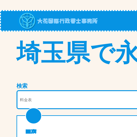
内
入管業務 費用
容
大花国際行政書士事務所
を
ス
キ
埼玉県で
ッ
プ
検索
目次