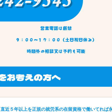
営業電話は厳禁
９：００〜１７：００（土日祝日休み）
時間外の相談又は予約も可能
をお考えの方へ
、直近５年以上を正規の就労系の在留資格で働いてれば