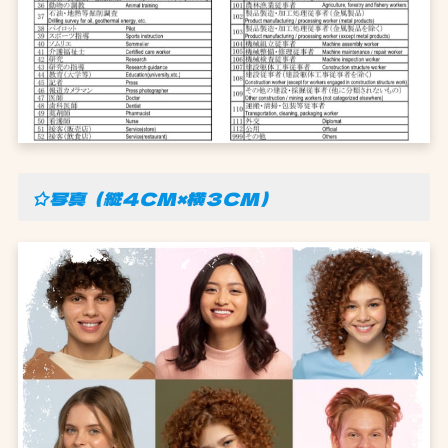
☆写真（縦４CM×横３CM）