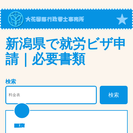
内
容
大花国際行政書士事務所
を
ス
キ
新潟県で就労ビザ申
ッ
請｜必要書類
プ
検索
検索
目次