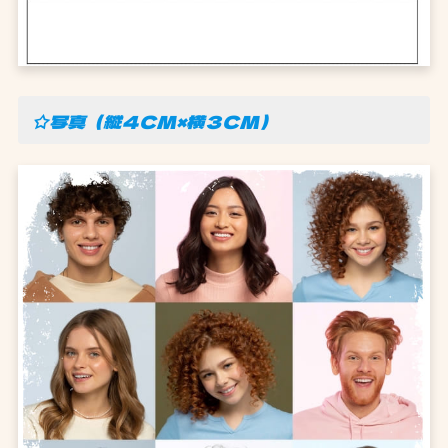
☆写真（縦４CM×横３CM）