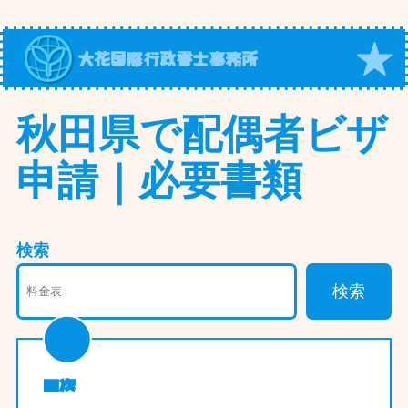
内
容
大花国際行政書士事務所
を
ス
キ
秋田県で配偶者ビザ
ッ
申請｜必要書類
プ
検索
検索
目次