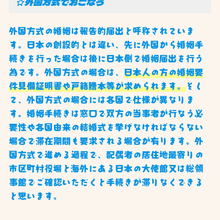
☆外国方式でおこなう
外国方式の婚姻は報告的届出と呼称されていま
す。日本の創設的とは違い、先に外国から婚姻手
続きを行った場合は後に日本側で婚姻届出を行う
為です。外国方式の場合は、
日本人の方の婚姻要
件具備証明書や戸籍謄本等が求められます。
そし
て、外国方式の場合には各国で仕様が異なりま
す。婚姻手続きは窓口で双方の当事者が行なう必
要性や各国由来の結婚式を挙げなければならない
場合で滞在期間も要求される場合が有ります。外
国方式で進める過程で、配偶者の居住地最寄りの
市区町村役場と海外にある日本の大使館又は総領
事館でご確認いただくと手続きが滞りなくできる
と思います。