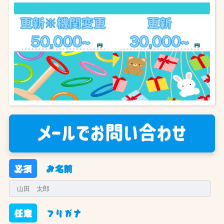
必須
お名前
任意
フリガナ