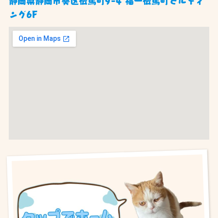
静岡県静岡市葵区伝馬町9-4 福一伝馬町ビルディ
ング6F