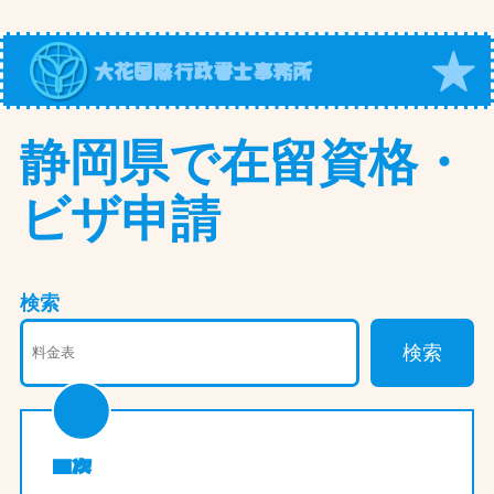
内
容
大花国際行政書士事務所
を
ス
キ
静岡県で在留資格・
ッ
ビザ申請
プ
検索
検索
目次